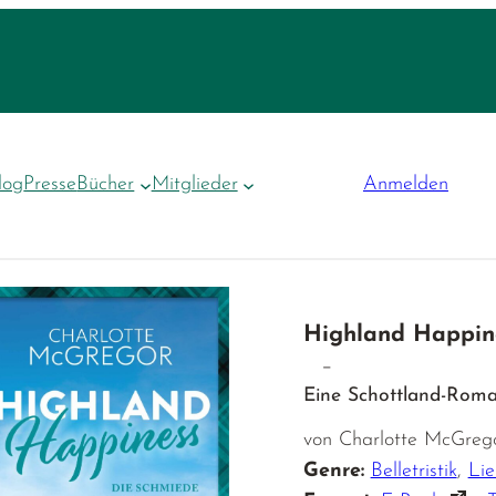
log
Presse
Bücher
Mitglieder
Anmelden
Highland Happine
–
Eine Schottland-Roma
von Charlotte McGregor
Genre:
Belletristik
,
Li