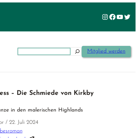
Instagram
Facebook
YouTu
Twit
Suchen
Mitglied werden
ss – Die Schmiede von Kirkby
nze in den malerischen Highlands
 / 22. Juli 2024
ebesroman