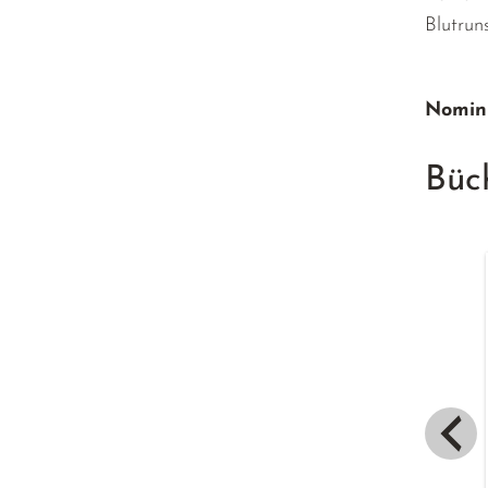
Blutrun
Nomini
Büc