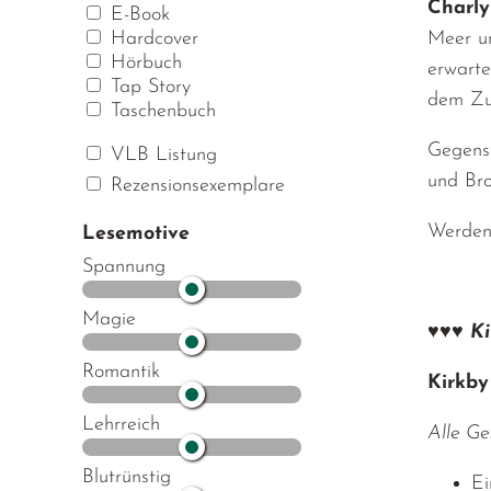
Charl
E-Book
Meer un
Hardcover
Hörbuch
erwart
Tap Story
dem Zuf
Taschenbuch
Gegensä
VLB Listung
und Bro
Rezensionsexemplare
Werden 
Lesemotive
Spannung
Magie
♥♥♥
Ki
Romantik
Kirkby
Lehrreich
Alle Ge
Blutrünstig
Ei