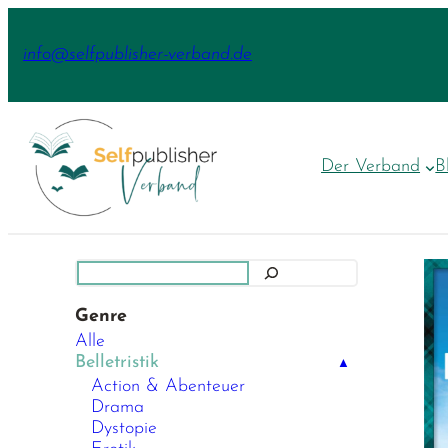
Zum
Inhalt
info@selfpublisher-verband.de
springen
Der Verband
B
Suchen
Genre
Alle
Belletristik
▲
Action & Abenteuer
Drama
Dystopie