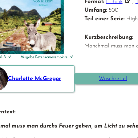
Format:
E-Book
,
Umfang:
500
Teil einer Serie:
High
Kurzbeschreibung:
Manchmal muss man du
 VLB
Vergabe Rezensionsexemplare
Charlotte McGregor
Waschzettel
ntext:
al muss man durchs Feuer gehen, um Licht zu sehe