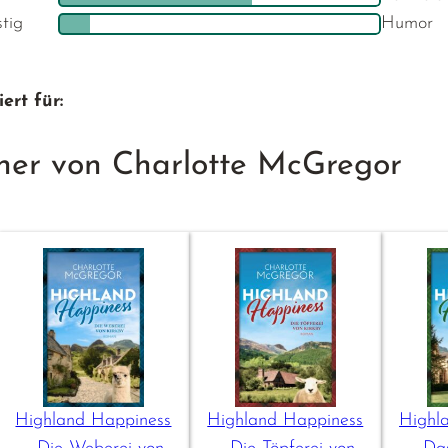
stig
Humor
ert für:
her von Charlotte McGregor
Highland Happiness
Highland Happiness
Highl