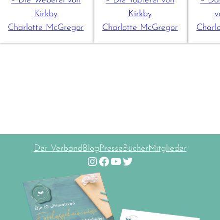
– Die Weberei von
– Die Töpferei von
– Da
Kirkby
Kirkby
v
Charlotte McGregor
Charlotte McGregor
Charl
Der Verband
Blog
Presse
Bücher
Mitglieder
Instagram
Facebook
YouTube
Twitter