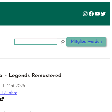
Instagram
Facebook
YouTu
Twit
Suchen
Mitglied werden
a – Legends Remastered
 11. Mai 2025
 12 Jahre