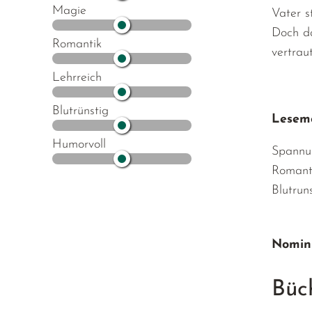
Magie
Vater s
Doch da
Romantik
vertrau
Lehrreich
Blutrünstig
Lesemo
Humorvoll
Spannu
Romant
Blutrun
Nomini
Büc