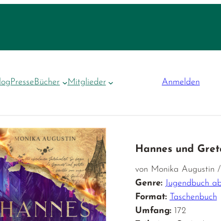
log
Presse
Bücher
Mitglieder
Anmelden
Hannes und Gret
von Monika Augustin /
Genre:
Jugendbuch ab
Format:
Taschenbuch
Umfang:
172