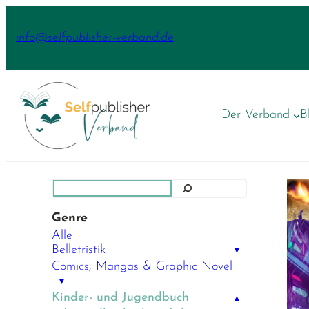
Zum
Inhalt
info@selfpublisher-verband.de
springen
Der Verband
B
Suchen
Genre
Alle
Belletristik
▼
Comics, Mangas & Graphic Novel
▼
Kinder- und Jugendbuch
▲