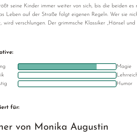
tößt seine Kinder immer weiter von sich, bis die beiden es
s Leben auf der Straße folgt eigenen Regeln. Wer sie nich
t, wird verschlungen. Der grimmsche Klassiker „Hänsel und 
tive:
ng
Magie
ik
Lehrreic
stig
Humor
ert für:
her von Monika Augustin