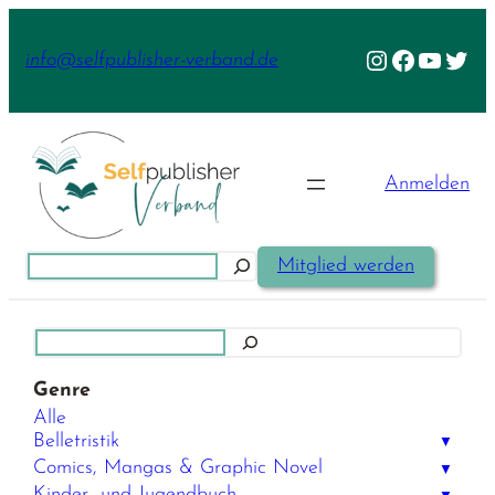
Zum
Inhalt
Instagram
Facebook
YouTu
Twit
info@selfpublisher-verband.de
springen
Anmelden
Suchen
Mitglied werden
Suchen
Genre
Alle
Belletristik
▼
Comics, Mangas & Graphic Novel
▼
Kinder- und Jugendbuch