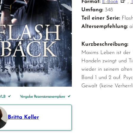
Format:
E-Book
,
Umfang:
348
Teil einer Serie:
Flash
Altersempfehlung:
a
Kurzbeschreibung:
Maxims Leben ist der 
Handeln zwingt und Tim
wieder in seinem alten
Band 1 und 2 auf. Psyc
Gewalt (keine Verherrl
 VLB
Vergabe Rezensionsexemplare
Britta Keller