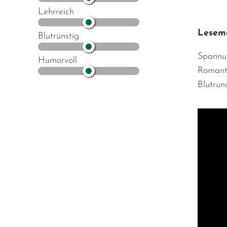
Lehrreich
Lesemo
Blutrünstig
Spannu
Humorvoll
Romant
Blutrun