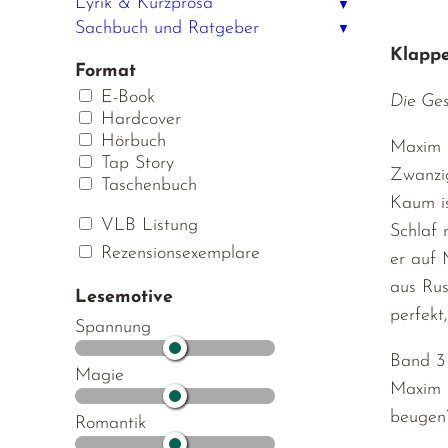
Lyrik & Kurzprosa
▼
Sachbuch und Ratgeber
▼
Klappe
Format
E-Book
Die Ges
Hardcover
Hörbuch
Maxim k
Tap Story
Zwanzig
Taschenbuch
Kaum is
VLB Listung
Schlaf 
Rezensionsexemplare
er auf 
aus Rus
Lesemotive
perfekt
Spannung
Band 3 
Magie
Maxim u
beugen
Romantik