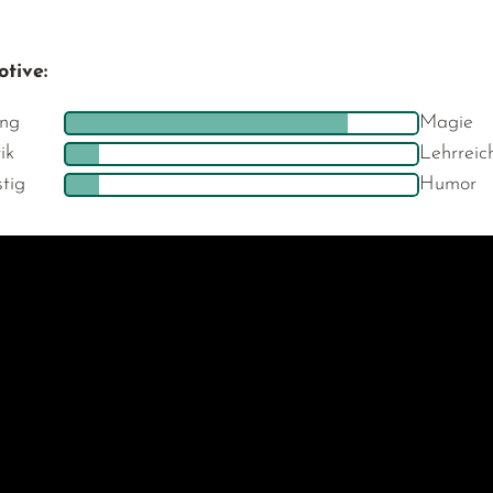
tive:
ng
Magie
ik
Lehrreic
stig
Humor