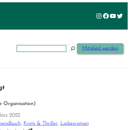
Instagram
Facebook
YouTu
Twit
Suchen
Mitglied werden
gt
ie Organisation)
 März 2022
ugendbuch
,
Krimi & Thriller
,
Liebesroman