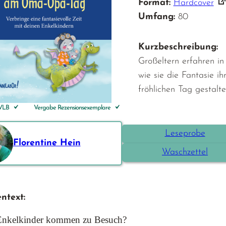
Format:
Hardcover
Umfang:
80
Kurzbeschreibung:
Großeltern erfahren in
wie sie die Fantasie i
fröhlichen Tag gestalt
 VLB
Vergabe Rezensionsexemplare
Leseprobe
Florentine Hein
Waschzettel
ntext:
Enkelkinder kommen zu Besuch?