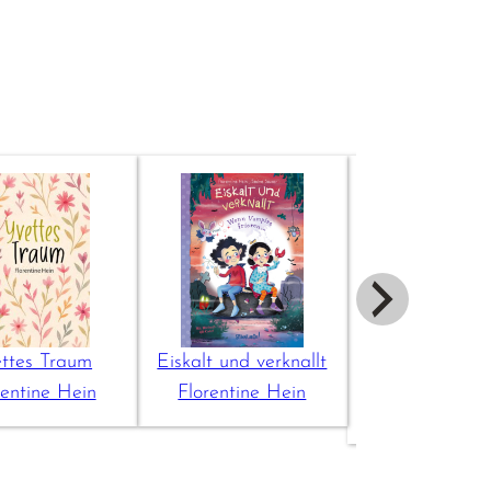
ttes Traum
Eiskalt und verknallt
Weihnachtsges
rentine Hein
Florentine Hein
Florentine 