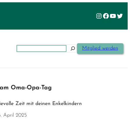
Instagram
Facebook
YouTu
Twit
Suchen
Mitglied werden
n am Oma-Opa-Tag
ievolle Zeit mit deinen Enkelkindern
3. April 2025