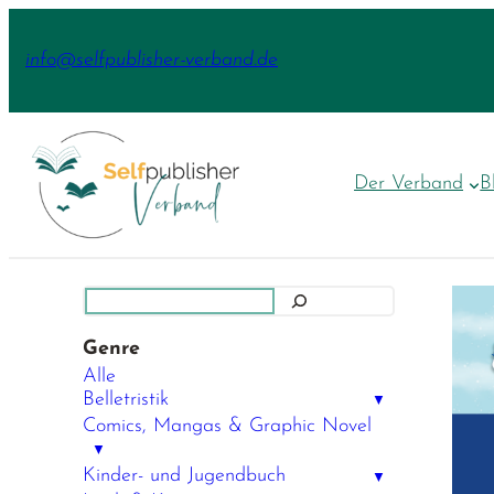
Zum
Inhalt
info@selfpublisher-verband.de
springen
Der Verband
B
Suchen
Genre
Alle
Belletristik
▼
Comics, Mangas & Graphic Novel
▼
Kinder- und Jugendbuch
▼