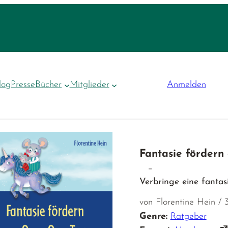
log
Presse
Bücher
Mitglieder
Anmelden
Fantasie förder
–
Verbringe eine fantas
von Florentine Hein / 
Genre:
Ratgeber