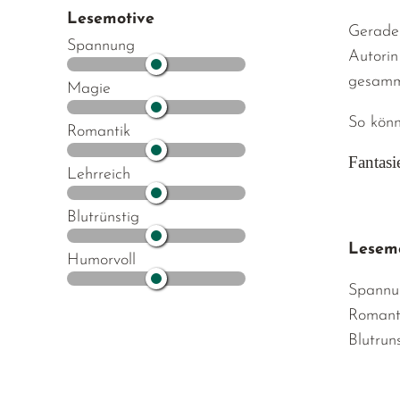
Lesemotive
Gerade 
Spannung
Autorin
gesamme
Magie
So könn
Romantik
Fantasi
Lehrreich
Blutrünstig
Lesemo
Humorvoll
Spannu
Romant
Blutrun