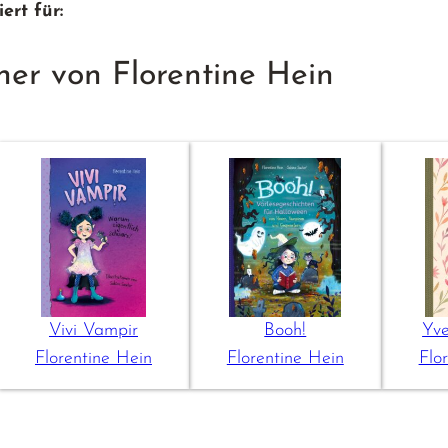
ert für:
her von Florentine Hein
Vivi Vampir
Booh!
Yve
Florentine Hein
Florentine Hein
Flo