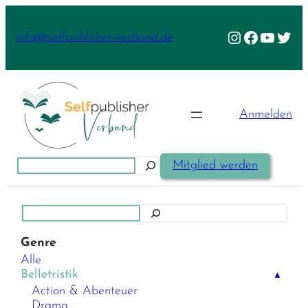
Zum
Inhalt
Instagram
Facebook
YouTu
Twit
info@selfpublisher-verband.de
springen
Anmelden
Suchen
Mitglied werden
Suchen
Genre
Alle
Belletristik
▲
Action & Abenteuer
Drama