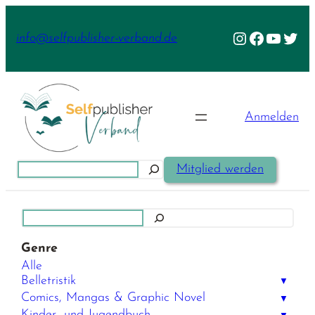
Zum
Inhalt
Instagram
Facebook
YouTu
Twit
info@selfpublisher-verband.de
springen
Anmelden
Suchen
Mitglied werden
Suchen
Genre
Alle
Belletristik
▼
Comics, Mangas & Graphic Novel
▼
Kinder- und Jugendbuch