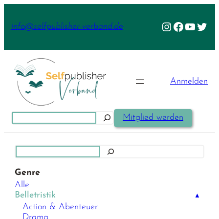
Zum
Inhalt
Instagram
Facebook
YouTu
Twit
info@selfpublisher-verband.de
springen
Anmelden
Suchen
Mitglied werden
Suchen
Genre
Alle
Belletristik
▲
Action & Abenteuer
Drama