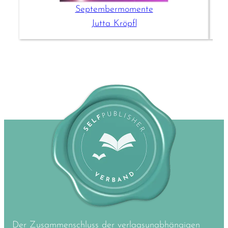
Septembermomente
Jutta Kröpfl
Der Zusammenschluss der verlagsunabhängigen