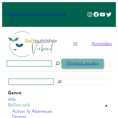
Zum
Inhalt
Instagram
Facebook
YouTu
Twit
info@selfpublisher-verband.de
springen
Anmelden
Suchen
Mitglied werden
Suchen
Genre
Alle
Belletristik
▲
Action & Abenteuer
Drama