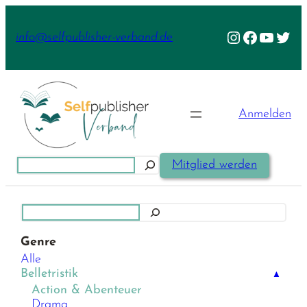
Zum
Inhalt
Instagram
Facebook
YouTu
Twit
info@selfpublisher-verband.de
springen
Anmelden
Suchen
Mitglied werden
Suchen
Genre
Alle
Belletristik
▲
Action & Abenteuer
Drama