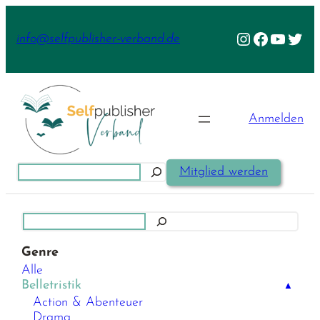
Zum
Inhalt
Instagram
Facebook
YouTu
Twit
info@selfpublisher-verband.de
springen
Anmelden
Suchen
Mitglied werden
Suchen
Genre
Alle
Belletristik
▲
Action & Abenteuer
Drama