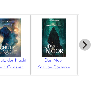
utz der Nacht
Das Moor
Der Brunn
van Casteren
Kat van Casteren
Kat van Cast