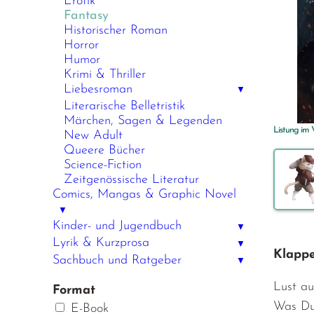
Erotik
Fantasy
Historischer Roman
Horror
Humor
Krimi & Thriller
Liebesroman
▼
Literarische Belletristik
Märchen, Sagen & Legenden
Listung im
New Adult
Queere Bücher
Science-Fiction
Zeitgenössische Literatur
Comics, Mangas & Graphic Novel
▼
Kinder- und Jugendbuch
▼
Lyrik & Kurzprosa
▼
Klappe
Sachbuch und Ratgeber
▼
Lust au
Format
Was Du 
E-Book