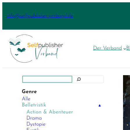
Zum
Inhalt
info@selfpublisher-verband.de
springen
Der Verband
B
Suchen
Genre
Alle
Belletristik
▲
Action & Abenteuer
Drama
Dystopie