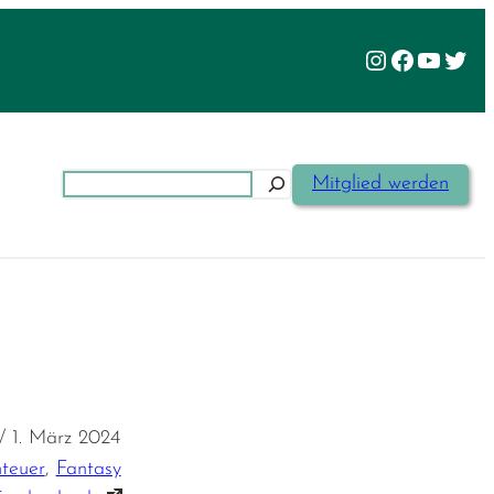
Instagram
Facebook
YouTu
Twit
Suchen
Mitglied werden
/ 1. März 2024
teuer
,
Fantasy