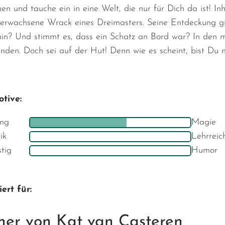
en und tauche ein in eine Welt, die nur für Dich da ist! In
rwachsene Wrack eines Dreimasters. Seine Entdeckung gi
hin? Und stimmt es, dass ein Schatz an Bord war? In den 
inden. Doch sei auf der Hut! Denn wie es scheint, bist Du n
tive:
ng
Magie
ik
Lehrreic
stig
Humor
ert für:
her von Kat van Casteren