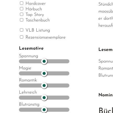
Hardcover
Stündch
Hörbuch
moosübe
Tap Story
er dort
Taschenbuch
herausf
VLB Listung
Rezensionsexemplare
Lesemotive
Lesemo
Spannung
Spannu
Magie
Romant
Blutrun
Romantik
Lehrreich
Nomini
Blutrünstig
Büc