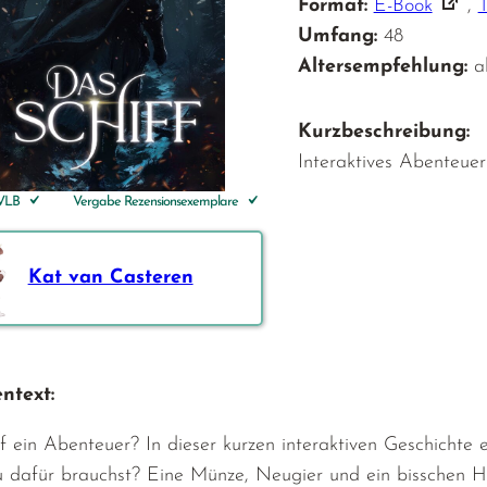
Format:
E-Book
,
Umfang:
48
Altersempfehlung:
a
Kurzbeschreibung:
Interaktives Abenteuer
 VLB
Vergabe Rezensionsexemplare
Kat van Casteren
ntext:
f ein Abenteuer? In dieser kurzen interaktiven Geschichte e
dafür brauchst? Eine Münze, Neugier und ein bisschen Hu