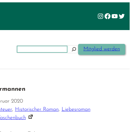
Instagram
Facebook
YouTu
Twit
Suchen
Mitglied werden
ormannen
bruar 2020
teuer
,
Historischer Roman
,
Liebesroman
Taschenbuch