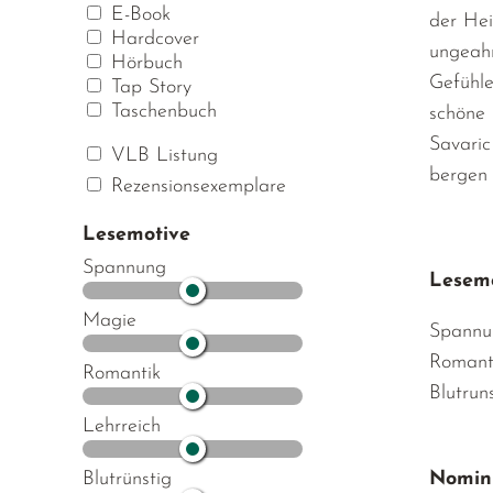
E-Book
der Hei
Hardcover
ungeahn
Hörbuch
Gefühle
Tap Story
Taschenbuch
schöne 
Savaric
VLB Listung
bergen 
Rezensionsexemplare
Lesemotive
Spannung
Lesemo
Magie
Spannu
Romant
Romantik
Blutrun
Lehrreich
Nomini
Blutrünstig