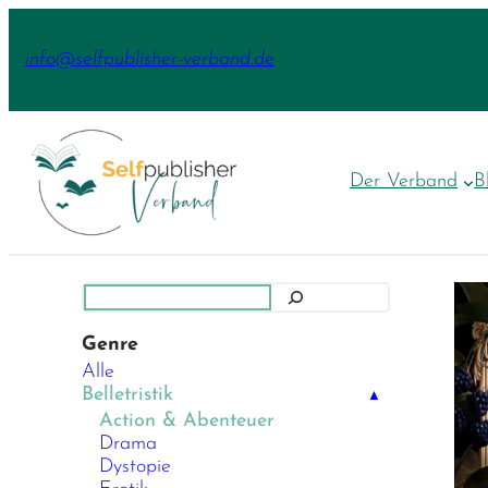
Zum
Inhalt
info@selfpublisher-verband.de
springen
Der Verband
B
Suchen
Genre
Alle
Belletristik
▲
Action & Abenteuer
Drama
Dystopie