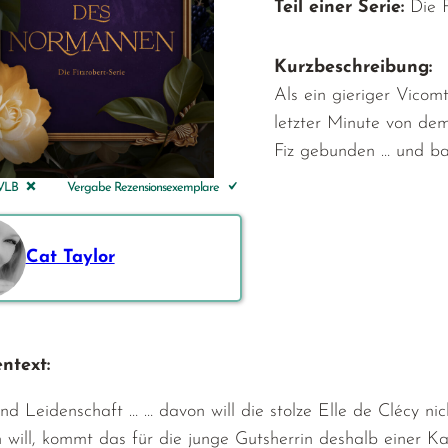
Teil einer Serie:
Die F
Kurzbeschreibung:
Als ein gieriger Vicomt
letzter Minute von dem
Fiz gebunden … und ba
 VLB
Vergabe Rezensionsexemplare
Cat Taylor
ntext:
nd Leidenschaft … … davon will die stolze Elle de Clécy nic
 will, kommt das für die junge Gutsherrin deshalb einer Kat