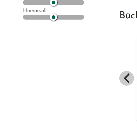
Humorvoll
Büc