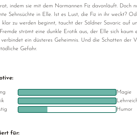
rat, indem sie mit dem Normannen Fiz davonläuft. Doch n
te Sehnsüchte in Elle. Ist es Lust, die Fiz in ihr weckt? O
 klar zu werden beginnt, taucht der Söldner Savaric auf u
Fremde strömt eine dunkle Erotik aus, der Elle sich kaum e
 verbindet ein düsteres Geheimnis. Und die Schatten der 
tödliche Gefahr.
tive:
ng
Magie
ik
Lehrreic
stig
Humor
ert für: