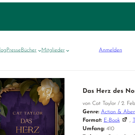
log
Presse
Bücher
Mitglieder
Anmelden
Das Herz des N
von Cat Taylor / 2. Fe
Genre:
Action & Aben
Format:
E-Book
,
Umfang:
410