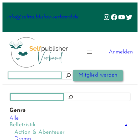
Zum
Inhalt
Instagram
Facebook
YouTu
Twit
info@selfpublisher-verband.de
springen
Anmelden
Suchen
Mitglied werden
Suchen
Genre
Alle
Belletristik
▲
Action & Abenteuer
Drama