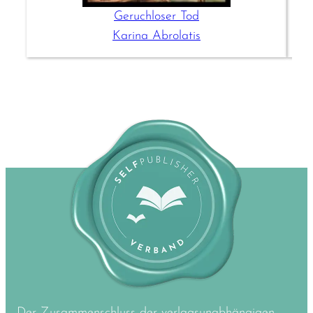
Geruchloser Tod
Karina Abrolatis
Der Zusammenschluss der verlagsunabhängigen