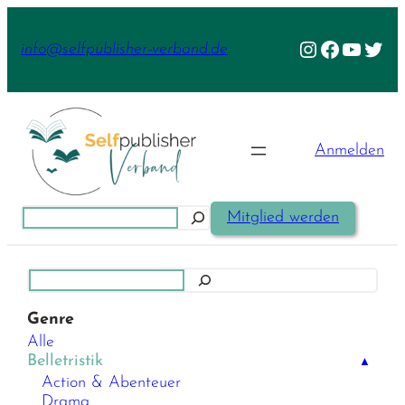
Zum
Inhalt
Instagram
Facebook
YouTu
Twit
info@selfpublisher-verband.de
springen
Anmelden
Suchen
Mitglied werden
Suchen
Genre
Alle
Belletristik
▲
Action & Abenteuer
Drama