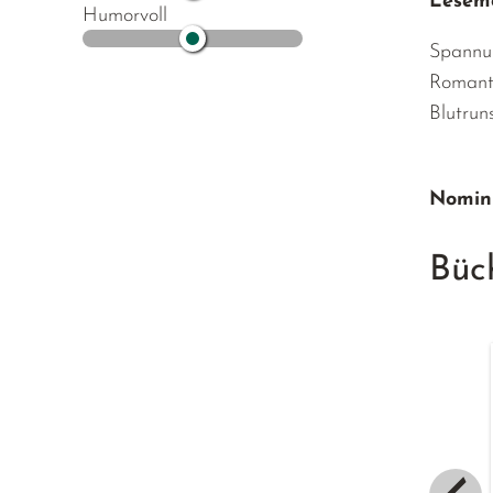
Lesemo
Humorvoll
Spannu
Romant
Blutrun
Nomini
Büc