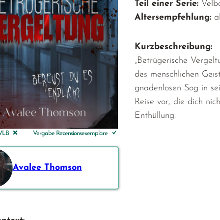
Teil einer Serie:
Velbo
Altersempfehlung:
a
Kurzbeschreibung:
„Betrügerische Vergeltu
des menschlichen Geis
gnadenlosen Sog in sei
Reise vor, die dich nic
Enthüllung.
 VLB
Vergabe Rezensionsexemplare
Avalee Thomson