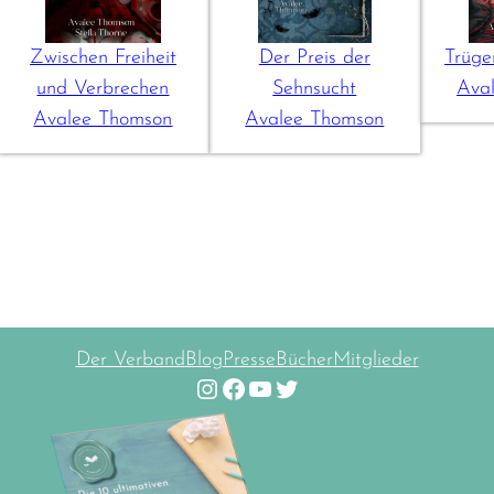
Zwischen Freiheit
Der Preis der
Trüge
und Verbrechen
Sehnsucht
Ava
Avalee Thomson
Avalee Thomson
Der Verband
Blog
Presse
Bücher
Mitglieder
Instagram
Facebook
YouTube
Twitter