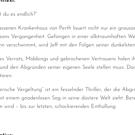
ntext:
t du es endlich?“
assenen Krankenhaus von Perth lauert nicht nur ein graus
lsons Vergangenheit. Gefangen in einer albtraumhaften Wel
n verschwimmt, wird Jeff mit den Folgen seiner dunkelsten 
es Verrats, Mobbings und gebrochenen Vertrauens holen ih
 und den Abgründen seiner eigenen Seele stellen muss. Doc
tören.
erische Vergeltung“ ist ein fesselnder Thriller, der die A
it einem gnadenlosen Sog in seine düstere Welt zieht. Berei
en wird – bis zur letzten, schockierenden Enthüllung.