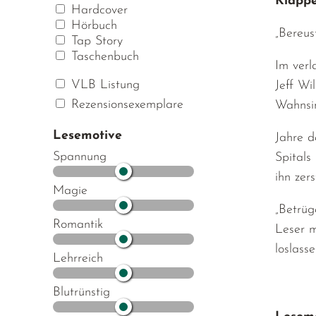
Klappe
Hardcover
Hörbuch
„Bereus
Tap Story
Taschenbuch
Im verl
VLB Listung
Jeff Wi
Rezensionsexemplare
Wahnsin
Lesemotive
Jahre d
Spannung
Spitals
ihn zers
Magie
„Betrüg
Romantik
Leser m
loslass
Lehrreich
Blutrünstig