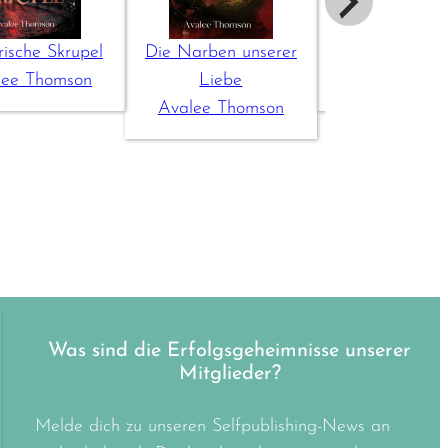
rische Skrupel
Die Narben unserer
Schattenkr
lee Thomson
Liebe
Avalee Tho
Avalee Thomson
Was sind die Erfolgsgeheimnisse unserer
Mitglieder?
Melde dich zu unseren Selfpublishing-News an