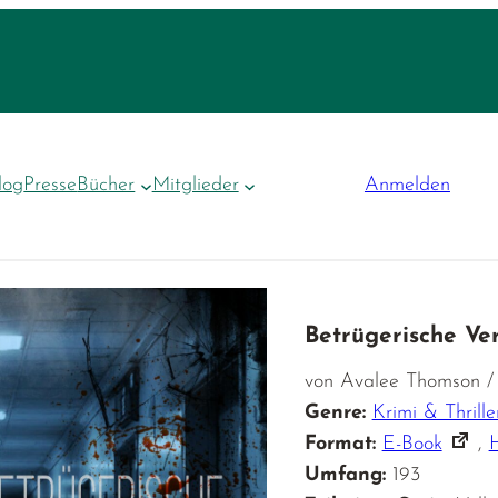
log
Presse
Bücher
Mitglieder
Anmelden
Betrügerische Ve
von Avalee Thomson / 
Genre:
Krimi & Thrille
Format:
E-Book
,
Umfang:
193