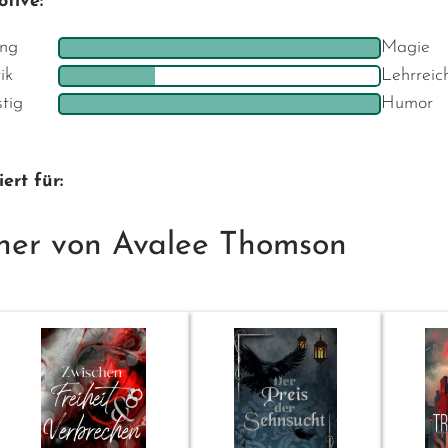
tive:
ng
Magie
ik
Lehrreic
stig
Humor
ert für:
her von Avalee Thomson