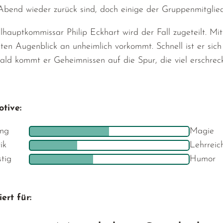
bend wieder zurück sind, doch einige der Gruppenmitglied
lhauptkommissar Philip Eckhart wird der Fall zugeteilt. Mi
ten Augenblick an unheimlich vorkommt. Schnell ist er sich 
ald kommt er Geheimnissen auf die Spur, die viel erschrec
tive:
ng
Magie
ik
Lehrreic
stig
Humor
ert für: