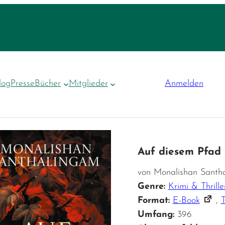
log
Presse
Bücher
Mitglieder
Anmelden
Auf diesem Pfad
von Monalishan Santh
Genre:
Krimi & Thrille
Format:
E-Book
,
Umfang:
396