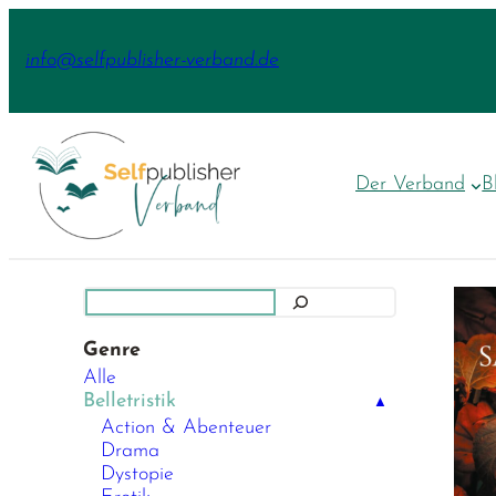
Zum
Inhalt
info@selfpublisher-verband.de
springen
Der Verband
B
Suchen
Genre
Alle
Belletristik
▲
Action & Abenteuer
Drama
Dystopie