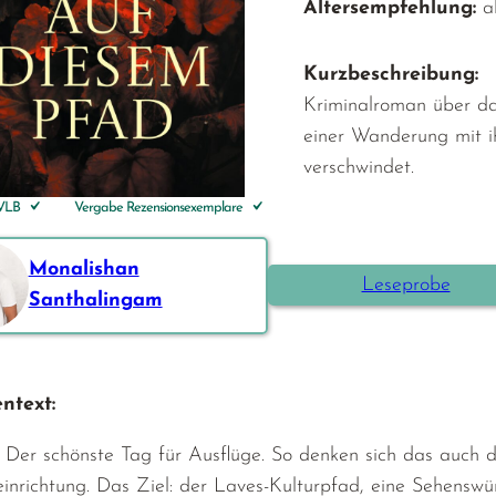
Altersempfehlung:
a
Kurzbeschreibung:
Kriminalroman über da
einer Wanderung mit i
verschwindet.
 VLB
Vergabe Rezensionsexemplare
Monalishan
Leseprobe
Santhalingam
ntext:
. Der schönste Tag für Ausflüge. So denken sich das auch d
inrichtung. Das Ziel: der Laves-Kulturpfad, eine Sehenswür