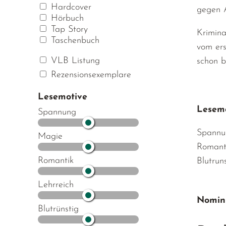
Hardcover
gegen A
Hörbuch
Tap Story
Krimina
Taschenbuch
vom ers
VLB Listung
schon b
Rezensionsexemplare
Lesemotive
Lesemo
Spannung
Spannu
Magie
Romant
Romantik
Blutrun
Lehrreich
Nomini
Blutrünstig