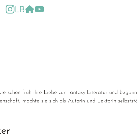
https://www.instagram.com/sophie.obwexer_autorin/
https://www.lovelybooks.de/autor/Sophie-Obwexe
https://www.sophieobwexer.de/
https://www.youtube.com/channel/U
e schon früh ihre Liebe zur Fantasy-Literatur und begann 
nschaft, machte sie sich als Autorin und Lektorin selbstst
xer