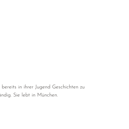
r/
CjqnaHBI-oWXM3P3KX_cCMw
bereits in ihrer Jugend Geschichten zu
ändig. Sie lebt in München.