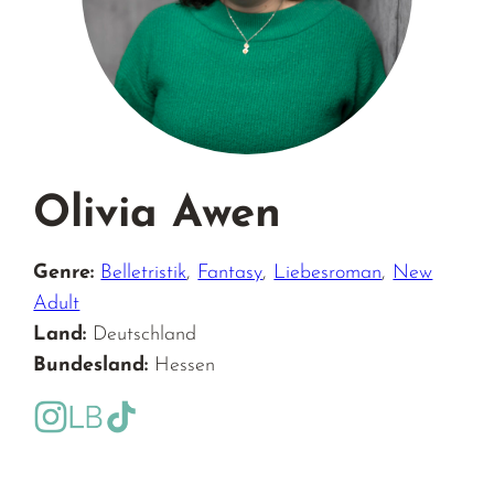
Olivia Awen
Genre:
Belletristik
,
Fantasy
,
Liebesroman
,
New
Adult
Land:
Deutschland
Bundesland:
Hessen
https://www.instagram.com/olivia.awen_autorin/
https://www.lovelybooks.de/autor/Olivia-Awen/
https://www.tiktok.com/@olivia.awen_autor