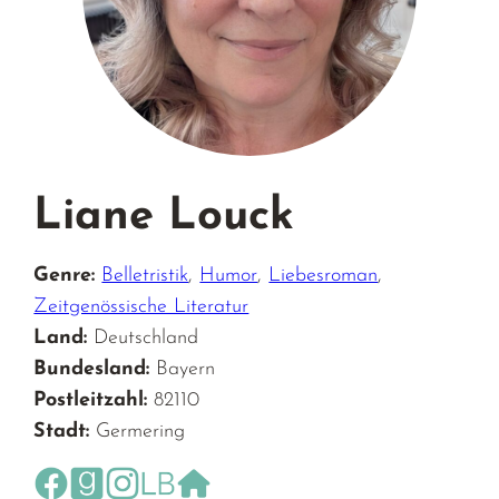
Liane Louck
Genre:
Belletristik
,
Humor
,
Liebesroman
,
Zeitgenössische Literatur
Land:
Deutschland
Bundesland:
Bayern
Postleitzahl:
82110
Stadt:
Germering
https://www.facebook.com/feuermannundvenusfrau
https://www.goodreads.com/author/show/6012
https://www.instagram.com/feuermann_un
https://www.lovelybooks.de/autor/Lian
https://feuermannundvenusfrau.de