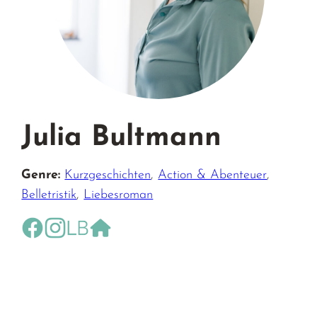
Julia Bultmann
Genre:
Kurzgeschichten
,
Action & Abenteuer
,
Belletristik
,
Liebesroman
https://www.facebook.com/julia.bultmann
https://www.instagram.com/juliabultmann_auto
https://www.lovelybooks.de/mitglied/Juliab
https://www.juliabultmann.de/