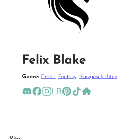
Felix Blake
Genre:
Erotik
,
Fantasy
,
Kurzgeschichten
namida8455
https://www.facebook.com/profile.php?i
https://www.instagram.com/felixblake
https://www.lovelybooks.de/autor/
https://de.pinterest.com/Feli
https://www.tiktok.com
https://felixblake.de/
Vita: