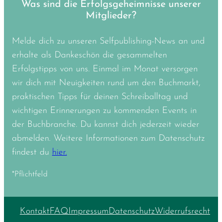
Was sind die Erfolgsgeheimnisse unserer
Mitglieder?
Melde dich zu unseren Selfpublishing-News an und
erhalte als Dankeschön die gesammelten
Erfolgstipps von uns. Einmal im Monat versorgen
wir dich mit Neuigkeiten rund um den Buchmarkt,
praktischen Tipps für deinen Schreiballtag und
wichtigen Erinnerungen zu kommenden Events in
der Buchbranche. Du kannst dich jederzeit wieder
abmelden. Weitere Informationen zum Datenschutz
findest du
hier.
*Pflichtfeld
Kontakt
FAQ
Impressum
Datenschutz
Widerrufsrecht