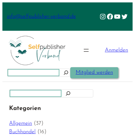
Zum
Inhalt
Instagram
Facebook
YouTu
Twit
info@selfpublisher-verband.de
springen
Anmelden
Suchen
Mitglied werden
Suchen
Kategorien
Allgemein
(37)
Buchhandel
(16)